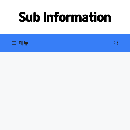
컨
텐
츠
로
건
너
메뉴
뛰
기