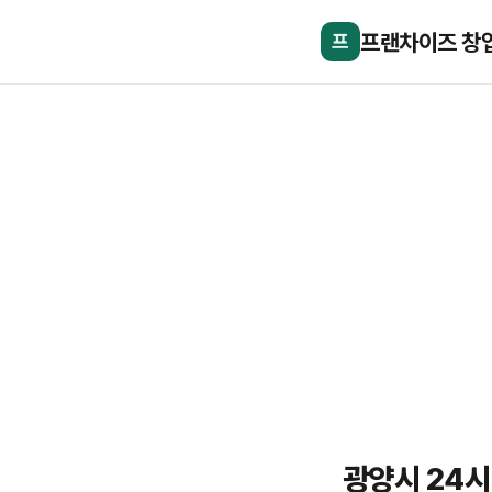
프랜차이즈 창
프
광양시 24시