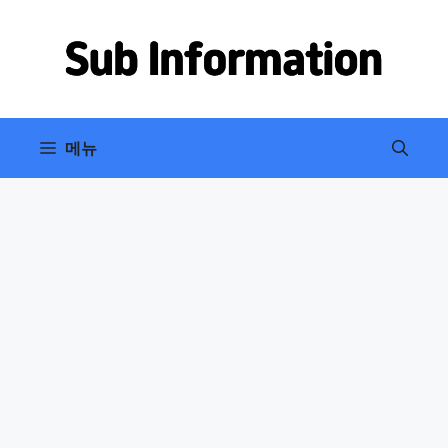
컨
텐
츠
로
건
너
메뉴
뛰
기