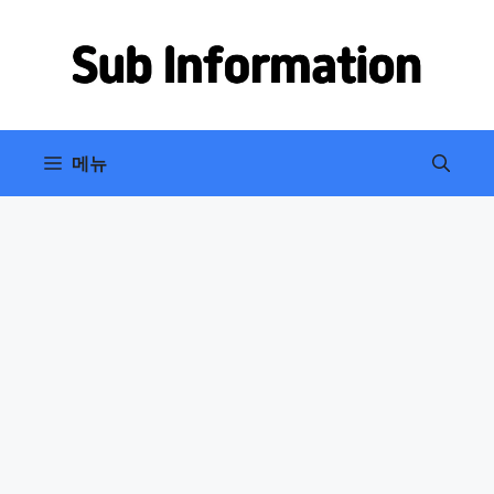
컨
텐
츠
로
건
너
메뉴
뛰
기