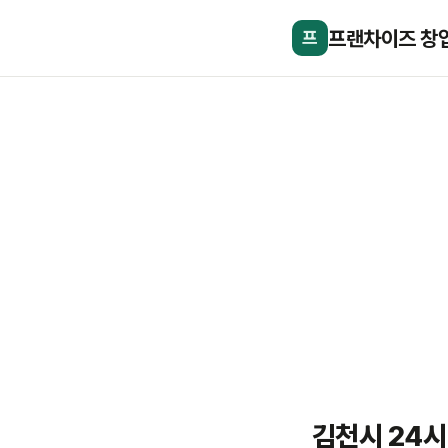
프랜차이즈 창
프
김천시 24시