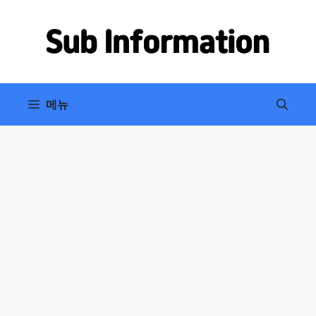
컨
텐
츠
로
건
너
메뉴
뛰
기