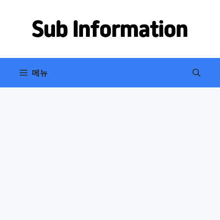
컨
텐
츠
로
건
너
메뉴
뛰
기