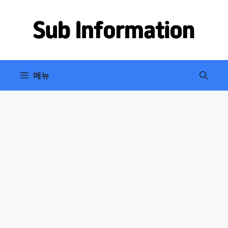
컨
텐
츠
로
건
너
메뉴
뛰
기