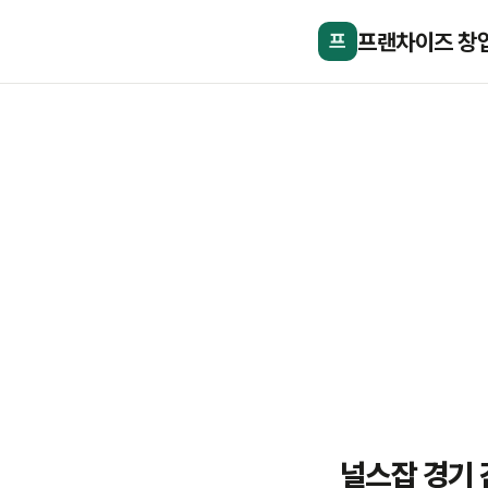
프랜차이즈 창
프
널스잡 경기