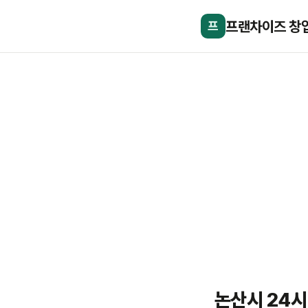
프랜차이즈 창
프
논산시 24시