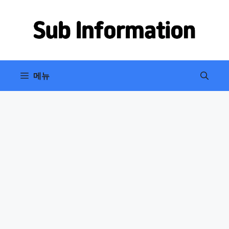
컨
텐
츠
로
건
너
메뉴
뛰
기