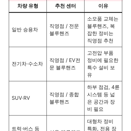
차량 유형
추천 센터
이유
소모품 교체는
직영점 / 전문
블루핸즈, 복
일반 승용차
블루핸즈
잡한 정비는
직영점 추천
고전압 부품
직영점 / EV전
정비에 필요한
전기차·수소차
문 블루핸즈
특수 설비 보
유
하부 점검, 4륜
직영점 / 종합
시스템 등 넓
SUV·RV
블루핸즈
은 공간과 장
비 필요
대형차 정비
트럭·버스 등
특화, 전용 장