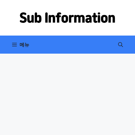
컨
텐
츠
로
건
너
메뉴
뛰
기