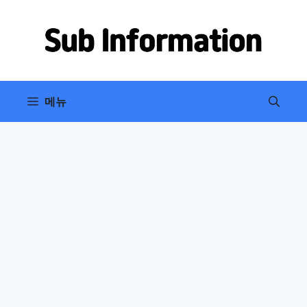
컨
텐
츠
로
건
너
메뉴
뛰
기