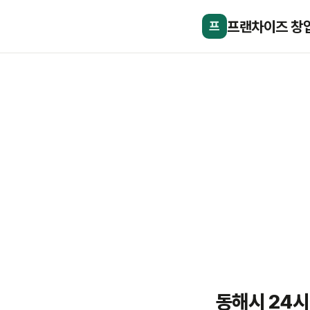
프랜차이즈 창
프
동해시 24시