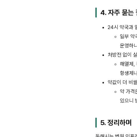
4.
자주 묻는
24시 약국과
일부 약
운영하니
처방전 없이 살
해열제,
항생제나
약값이 더 비쌀
약 가격
있으니 
5.
정리하며
동해시는 병원 인프라