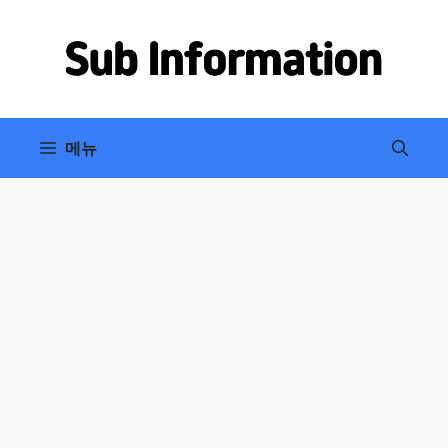
컨
텐
츠
로
건
너
메뉴
뛰
기