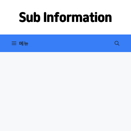
컨
텐
츠
로
건
너
메뉴
뛰
기