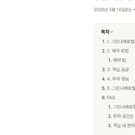
2026년 5월 14일
읽는 
목차
1. 그린나래호텔
2. 예약 방법
예약 팁
3. 객실 요금
4. 주차 정보
5. 그린나래호
FAQ
그린나래호텔
주차 공간은
객실 내 편