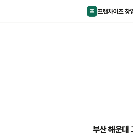
프랜차이즈 창
프
부산 해운대