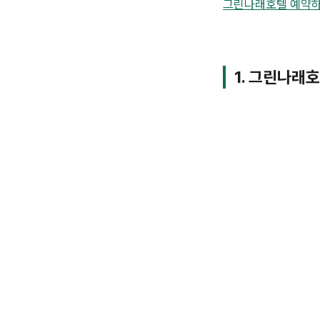
그린나래호텔 예약
1. 그린나래