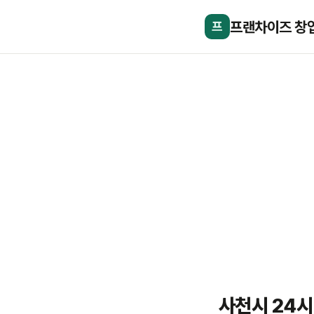
프랜차이즈 창
프
사천시 24시