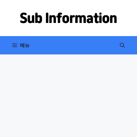
컨
텐
츠
로
건
너
메뉴
뛰
기