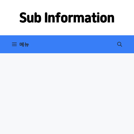
컨
텐
츠
로
건
너
메뉴
뛰
기