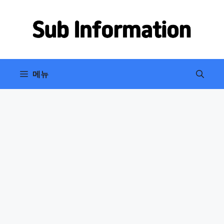
컨
텐
츠
로
건
너
메뉴
뛰
기