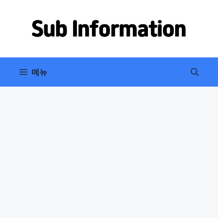
컨
텐
츠
로
건
너
메뉴
뛰
기