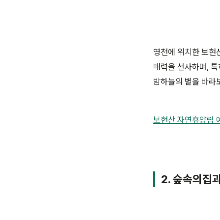
영천에 위치한 보현산
매력을 선사하며, 특
밤하늘의 별을 바라보
보현산 자연휴양림 
2. 숲속의집과