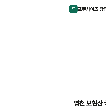
프랜차이즈 창
프
영천 보현산 