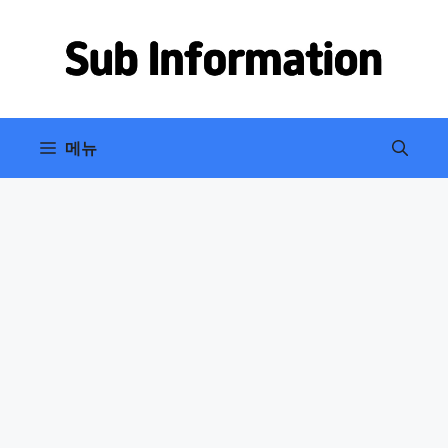
컨
텐
츠
로
건
너
메뉴
뛰
기