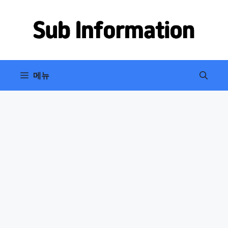
컨
텐
츠
로
건
너
메뉴
뛰
기