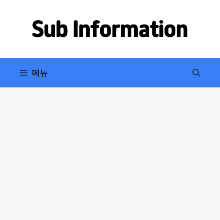
컨
텐
츠
로
건
너
메뉴
뛰
기