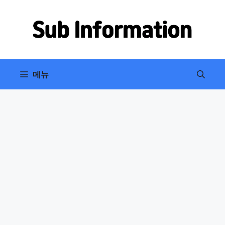
컨
텐
츠
로
건
너
메뉴
뛰
기