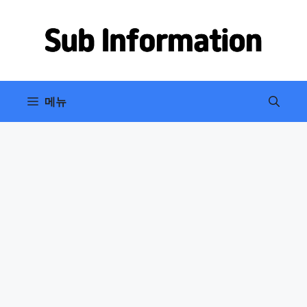
컨
텐
츠
로
건
너
메뉴
뛰
기