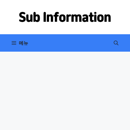
컨
텐
츠
로
건
너
메뉴
뛰
기