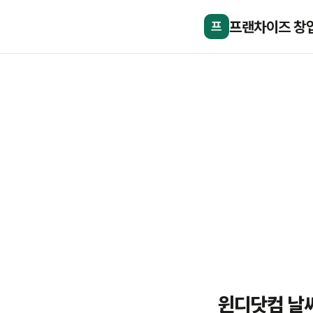
프랜차이즈 창
프
윈디닷컴 날