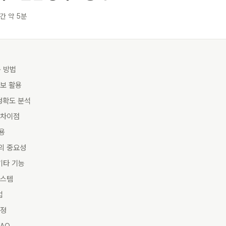
간 약 5분
용 방법
정보 활용
정확도 분석
 차이점
활용
의 중요성
기타 기능
시스템
법
설정