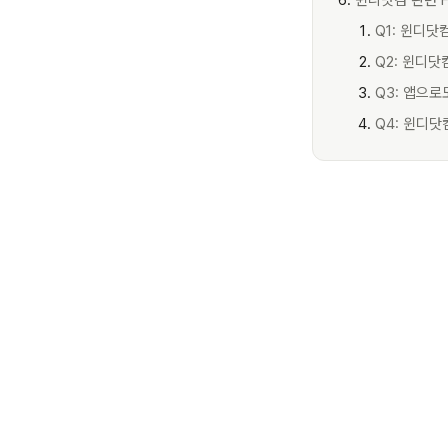
윈디닷컴 관련 F
Q1: 윈디
Q2: 윈디닷
Q3: 앱으로
Q4: 윈디