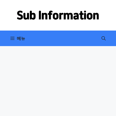
컨
텐
츠
로
건
너
메뉴
뛰
기