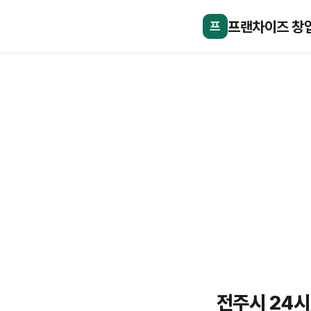
프랜차이즈 창
프
전주시 24시