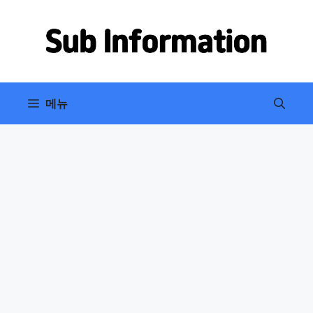
컨
텐
츠
로
건
너
메뉴
뛰
기