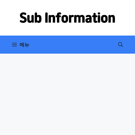
컨
텐
츠
로
건
너
메뉴
뛰
기