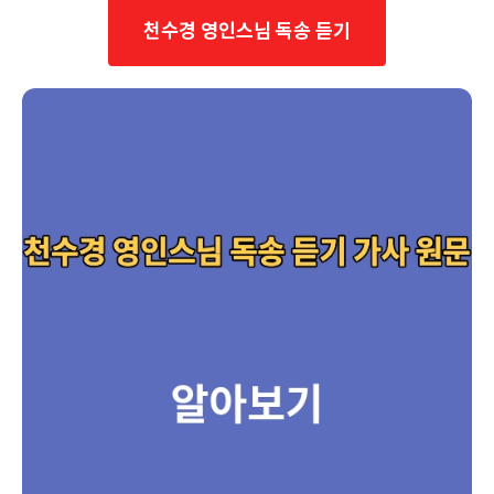
천수경 영인스님 독송 듣기