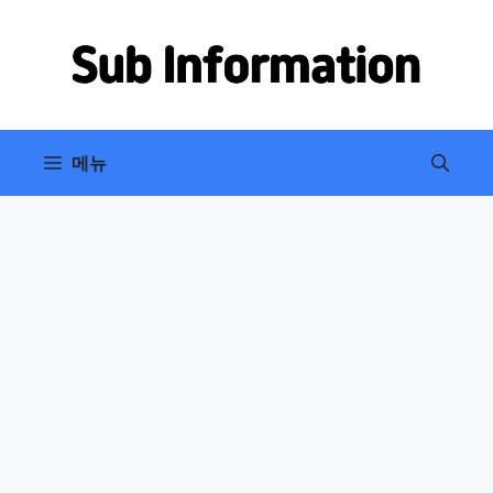
컨
텐
츠
로
건
너
메뉴
뛰
기