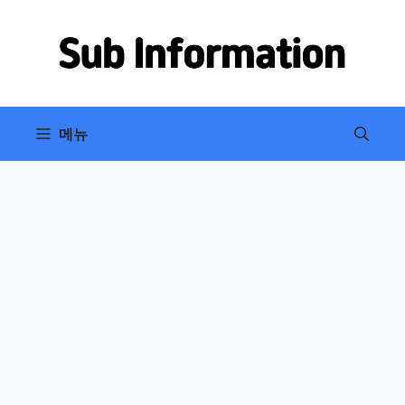
컨
텐
츠
로
건
너
메뉴
뛰
기