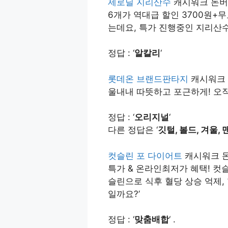
제로딜 지리산수
캐시워크 돈버는
6개가 역대급 할인 3700원+무
는데요, 특가 진행중인 지리산수는
정답 : ‘
알칼리
‘
롯데온 브랜드판타지
캐시워크 
울내내 따뜻하고 포근하게! 오직
정답 : ‘
오리지널
‘
다른 정답은 ‘
깃털, 볼드, 겨울,
컷슬린 포 다이어트
캐시워크 돈버
특가 & 온라인최저가 혜택! 컷
슬린으로 식후 혈당 상승 억제,
일까요?’
정답 : ‘
맞춤배합
‘ .