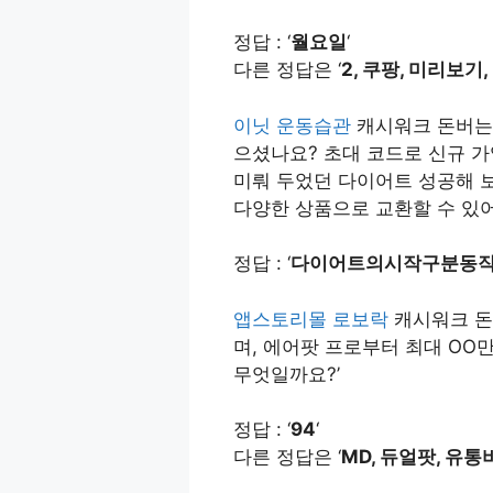
정답 : ‘
월요일
‘
다른 정답은 ‘
2, 쿠팡, 미리보기
이닛 운동습관
캐시워크 돈버는퀴
으셨나요? 초대 코드로 신규 가입
미뤄 두었던 다이어트 성공해 보
다양한 상품으로 교환할 수 있어
정답 : ‘
다이어트의시작구분동
앱스토리몰 로보락
캐시워크 돈
며, 에어팟 프로부터 최대 OO만
무엇일까요?’
정답 : ‘
94
‘
다른 정답은 ‘
MD, 듀얼팟, 유