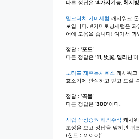
다른 정답은 ‘
4가지기능, 체지
밀크터치 기미세럼
캐시워크 돈
보입니다. #기미토닝세럼은 과
어에 도움을 줍니다! 여기서 과
정답 : ‘
포도
‘
다른 정답은
’11, 벚꽃, 멜라닌
‘이
노티프 제주녹차효소
캐시워크 
효소기에 안심하고 믿고 드실 수
정답 : ‘
곡물
‘
다른 정답은 ‘
300′
이다.
시럽 삼성증권 해외주식
캐시워크
초성을 보고 정답을 맞히면 퀴즈
(힌트 : ㅇㅇㅇ)’