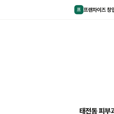
프랜차이즈 창
프
태전동 피부