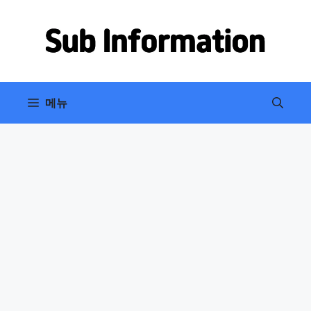
컨
텐
츠
로
건
너
메뉴
뛰
기