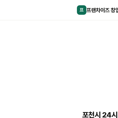
프랜차이즈 창
프
포천시 24시