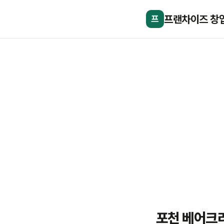
프랜차이즈 창
프
포천 베어크