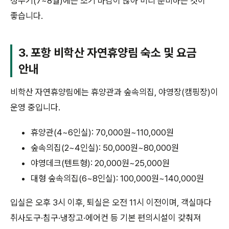
성수기(7~8월)에는 조기 마감이 많아 미리 준비하는 것이
좋습니다.
3.
포항 비학산 자연휴양림
숙소 및 요금
안내
비학산 자연휴양림에는 휴양관과 숲속의집, 야영장(캠핑장)이
운영 중입니다.
휴양관(4~6인실): 70,000원~110,000원
숲속의집(2~4인실): 50,000원~80,000원
야영데크(텐트형): 20,000원~25,000원
대형 숲속의집(6~8인실): 100,000원~140,000원
입실은 오후 3시 이후, 퇴실은 오전 11시 이전이며, 객실마다
취사도구·침구·냉장고·에어컨 등 기본 편의시설이 갖춰져