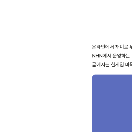
온라인에서 재미로 
NHN에서 운영하는 
글에서는 한게임 바둑