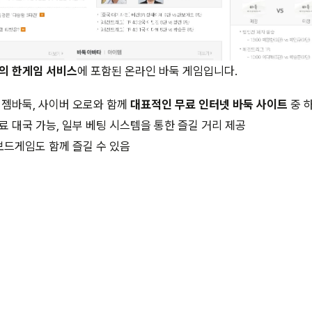
의 한게임 서비스
에 포함된 온라인 바둑 게임입니다.
이젬바둑, 사이버 오로와 함께
대표적인 무료 인터넷 바둑 사이트
중 
 대국 가능, 일부 베팅 시스템을 통한 즐길 거리 제공
보드게임도 함께 즐길 수 있음