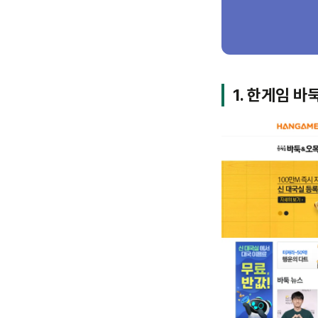
1. 한게임 바