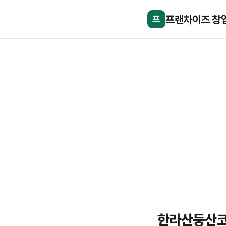
프랜차이즈 창
프
한라산등산코