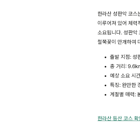
한라산 성판악 코스는
이루어져 있어 체력적
소요됩니다. 성판악 
철쭉꽃이 만개하여 
출발 지점: 성
총 거리: 9.6k
예상 소요 시간
특징: 완만한 
계절별 매력: 
한라산 등산 코스 