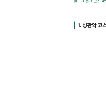
한라산 등산 코스 
1. 성판악 코