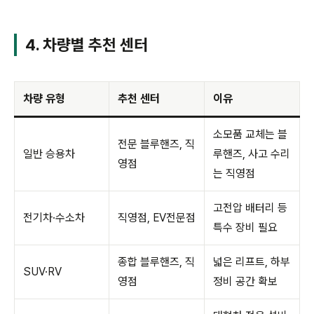
4. 차량별 추천 센터
차량 유형
추천 센터
이유
소모품 교체는 블
전문 블루핸즈, 직
일반 승용차
루핸즈, 사고 수리
영점
는 직영점
고전압 배터리 등
전기차·수소차
직영점, EV전문점
특수 장비 필요
종합 블루핸즈, 직
넓은 리프트, 하부
SUV·RV
영점
정비 공간 확보