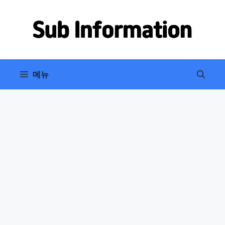
컨
텐
츠
로
건
너
메뉴
뛰
기