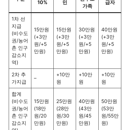
10%
민
급자
가족
1차 선
지급
15만원
15만원
30만원
40만원
(비수도
(+3만
(+3만
(+3만
(+3만
권/농어
원/+5
원/+5
원/+5
원/+5
촌 인구
만원)
만원)
만원)
만원)
감소지
역)
2차 추
+10만
+10만
+10만
–
가지급
원
원
원
합계
(비수도
15만원
25만원
40만원
50만원
권/농어
(18만
(28만
(43만
(53만
촌 인구
원/20
원/30
원/45
원/55만
감소지
만원)
만원)
만원)
원)