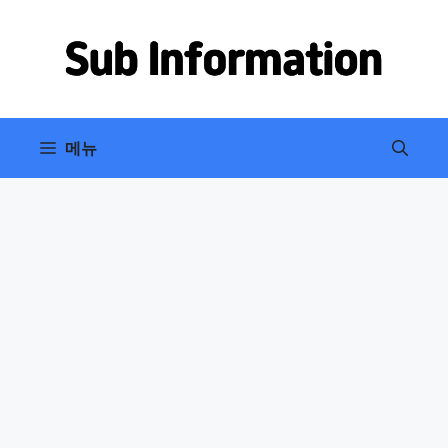
컨
텐
츠
로
건
너
메뉴
뛰
기