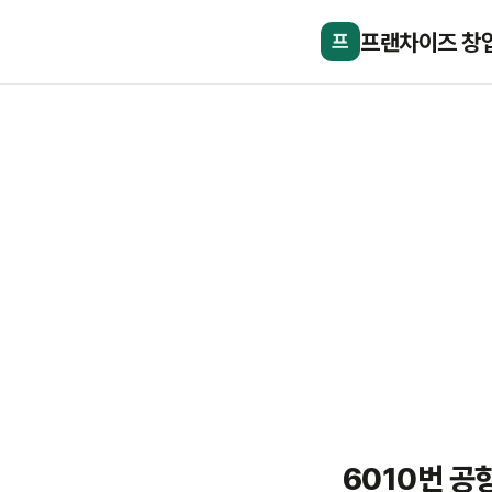
프랜차이즈 창
프
6010번 공