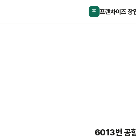
프랜차이즈 창
프
6013번 공